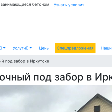
и занимающиеся бетоном
Узнать условия
Услуги
Цены
Спецпредложения
Наши
й под забор в Иркутске
очный под забор в Ир