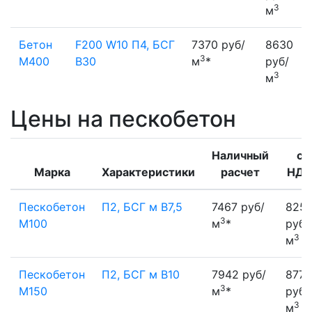
3
м
Бетон
F200 W10 П4, БСГ
7370 руб/
8630
3
М400
В30
м
*
руб/
3
м
Цены на пескобетон
Наличный
с
Марка
Характеристики
расчет
НД
Пескобетон
П2, БСГ м В7,5
7467 руб/
825
3
М100
м
*
руб/
3
м
Пескобетон
П2, БСГ м В10
7942 руб/
8778
3
М150
м
*
руб/
3
м