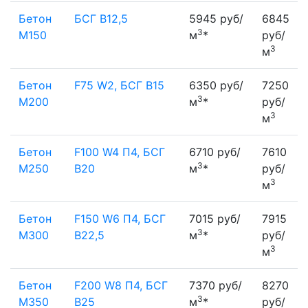
Бетон
БСГ В12,5
5945 руб/
6845
3
М150
м
*
руб/
3
м
Бетон
F75 W2, БСГ В15
6350 руб/
7250
3
М200
м
*
руб/
3
м
Бетон
F100 W4 П4, БСГ
6710 руб/
7610
3
М250
В20
м
*
руб/
3
м
Бетон
F150 W6 П4, БСГ
7015 руб/
7915
3
М300
В22,5
м
*
руб/
3
м
Бетон
F200 W8 П4, БСГ
7370 руб/
8270
3
М350
В25
м
*
руб/