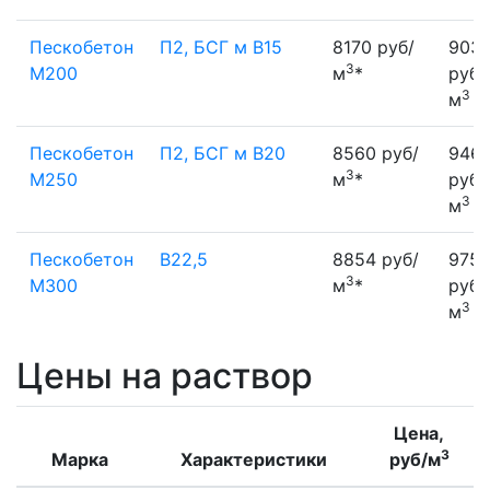
Пескобетон
П2, БСГ м В15
8170 руб/
903
3
М200
м
*
руб/
3
м
Пескобетон
П2, БСГ м В20
8560 руб/
9461
3
М250
м
*
руб/
3
м
Пескобетон
В22,5
8854 руб/
975
3
М300
м
*
руб/
3
м
Цены на раствор
Цена,
3
Марка
Характеристики
руб/м