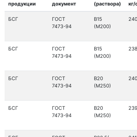
продукции
документ
(раствора)
кг/
БСГ
ГОСТ
В15
24
7473-94
(М200)
БСГ
ГОСТ
В15
23
7473-94
(М200)
БСГ
ГОСТ
В20
24
7473-94
(М250)
БСГ
ГОСТ
В20
23
7473-94
(М250)