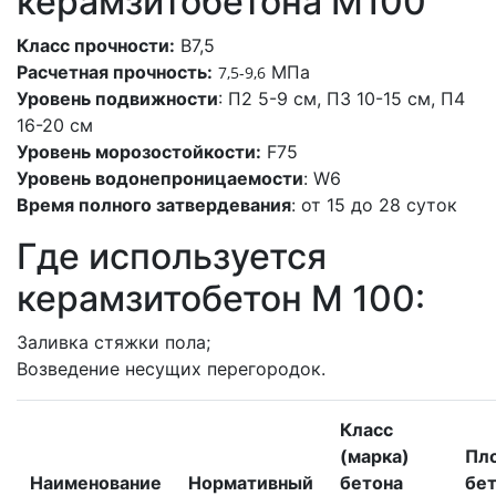
керамзитобетона M100
Класс прочности:
В7,5
Расчетная прочность:
МПа
7,5-9,6
Уровень подвижности
: П2 5-9 см, П3 10-15 см, П4
16-20 см
Уровень морозостойкости:
F75
Уровень водонепроницаемости
: W6
Время полного затвердевания
: от 15 до 28 суток
Где используется
керамзитобетон M 100:
Заливка стяжки пола;
Возведение несущих перегородок.
Класс
(марка)
Пл
Наименование
Нормативный
бетона
бет