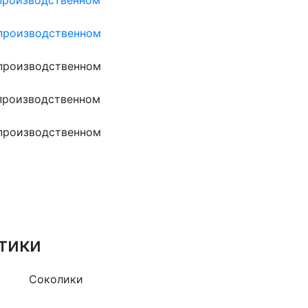
тики
Соколики