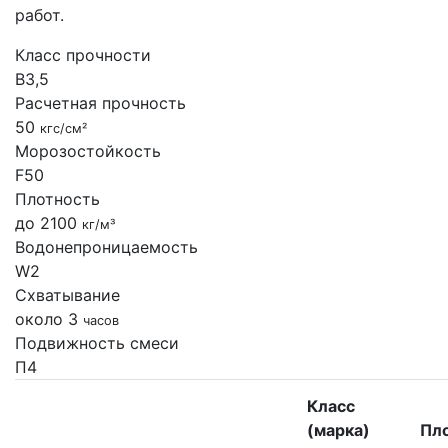
работ.
Класс прочности
B3,5
Расчетная прочность
50
кгс/см²
Морозостойкость
F50
Плотность
до 2100
кг/м³
Водонепроницаемость
W2
Схватывание
около 3
часов
Подвижность смеси
П4
Класс
(марка)
Пл