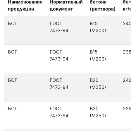
Наименование
Нормативный
бетона
бет
продукции
документ
(раствора)
кг/
БСГ
ГОСТ
В15
24
7473-94
(М200)
БСГ
ГОСТ
В15
23
7473-94
(М200)
БСГ
ГОСТ
В20
24
7473-94
(М250)
БСГ
ГОСТ
В20
23
7473-94
(М250)