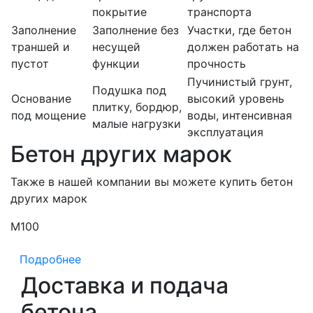
покрытие
транспорта
Заполнение
Заполнение без
Участки, где бетон
траншей и
несущей
должен работать на
пустот
функции
прочность
Пучинистый грунт,
Подушка под
Основание
высокий уровень
плитку, бордюр,
под мощение
воды, интенсивная
малые нагрузки
эксплуатация
Бетон других марок
Также в нашей компании вы можете купить бетон
других марок
М100
М
Подробнее
Доставка и подача
бетона