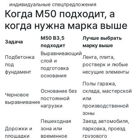
индивидуальные спецпредложения
Когда М50 подходит, а
когда нужна марка выше
М50 В3,5
Лучше выбрать
Задача
подходит
марку выше
Выравнивающий
Подбетонка
Лента, плита,
слой и
под
ростверк и любые
подготовка
фундамент
несущие элементы
основания
Полы гаража,
Основание без
склада, мастерской
Черновое
постоянной
или
выравнивание
нагрузки
производственной
зоны
Пешеходная
Заезд автомобиля,
Дорожки и
зона или
парковка, проезд
площадки
временное
грузового